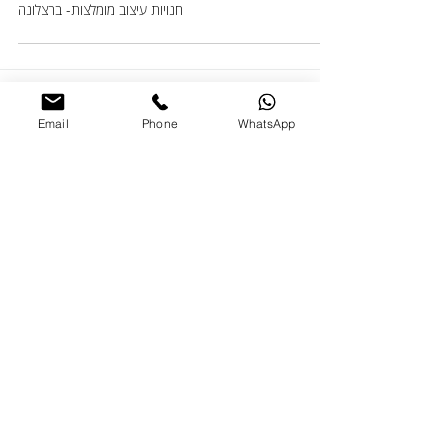
חנויות עיצוב מומלצות- ברצלונה
Email
Phone
WhatsApp
פוסטים אחרונים
הקסם האורבני, סיור בגלריות קרית
המלאכה, תל-אביב
כיצד נהפוך את הקופסה שאנו גרים
בה לבית